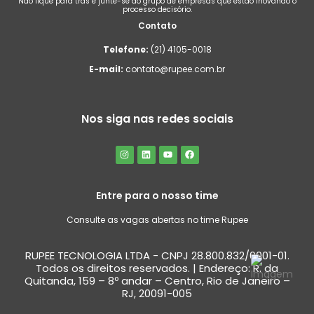
Não fique para trás e junte-se ao grupo de empresas que estão inovando o
processo decisório.
Contato
Telefone:
(21) 4105-0018
E-mail:
contato@rupee.com.br
Nos siga nas redes sociais
Entre para o nosso time
Consulte as vagas abertas no time Rupee
RUPEE TECNOLOGIA LTDA - CNPJ 28.800.832/0001-01.
Todos os direitos reservados. | Endereço: R. da
Quitanda, 159 – 8º andar – Centro, Rio de Janeiro –
RJ, 20091-005