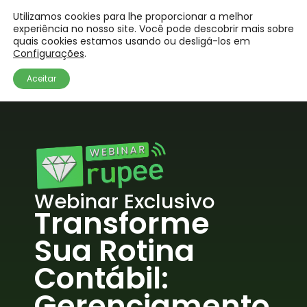
Utilizamos cookies para lhe proporcionar a melhor
experiência no nosso site. Você pode descobrir mais sobre
quais cookies estamos usando ou desligá-los em
Configurações
.
Aceitar
Webinar Exclusivo
Transforme
Sua Rotina
Contábil:
Gerenciamento