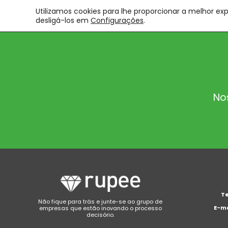
Utilizamos cookies para lhe proporcionar a melhor ex
desligá-los em
Configurações
.
No
Te
Não fique para trás e junte-se ao grupo de
E-ma
empresas que estão inovando o processo
decisório.