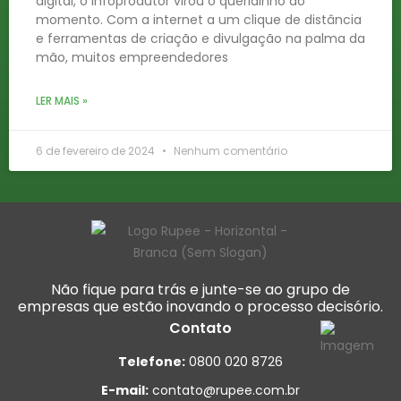
digital, o infoprodutor virou o queridinho do
momento. Com a internet a um clique de distância
e ferramentas de criação e divulgação na palma da
mão, muitos empreendedores
LER MAIS »
6 de fevereiro de 2024
Nenhum comentário
Não fique para trás e junte-se ao grupo de
empresas que estão inovando o processo decisório.
Contato
Telefone:
0800 020 8726
E-mail:
contato@rupee.com.br