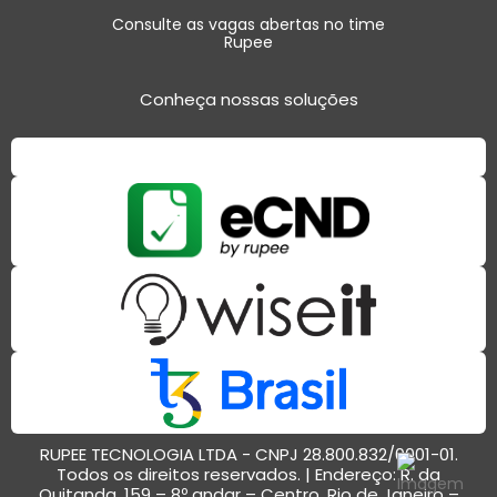
Consulte as vagas abertas no time
Rupee
Conheça nossas soluções
RUPEE TECNOLOGIA LTDA - CNPJ 28.800.832/0001-01.
Todos os direitos reservados. | Endereço: R. da
Quitanda, 159 – 8º andar – Centro, Rio de Janeiro –